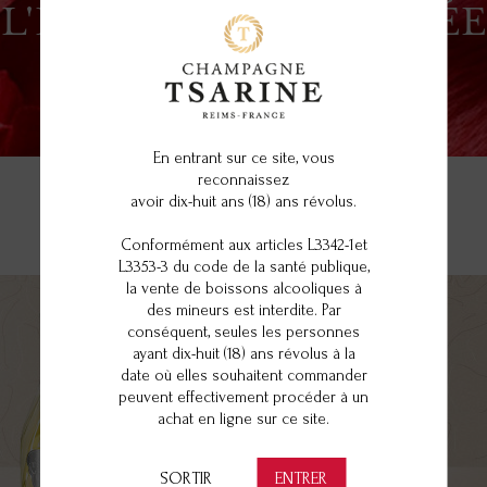
L'ÉLÉGANCE INCARNÉE
En entrant sur ce site, vous
reconnaissez
avoir dix-huit ans (18) ans révolus.
Conformément aux articles L3342-1et
LA COLLECTION
L3353-3 du code de la santé publique,
la vente de boissons alcooliques à
des mineurs est interdite. Par
conséquent, seules les personnes
ayant dix-huit (18) ans révolus à la
date où elles souhaitent commander
peuvent effectivement procéder à un
achat en ligne sur ce site.
SORTIR
ENTRER