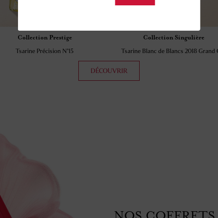
Collection Singulière
Collection Singuli
Tsarine Blanc de Blancs 2018 Grand Cru
Tsarine Gold
DÉCOUVRIR
NOS COFFRETS