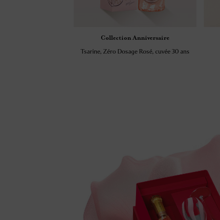
llection Anniversaire
Collection Prestige
éro Dosage Rosé, cuvée 30 ans
Tsarine Précision N°15