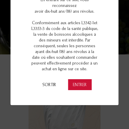
reconnaissez
avoir dix-huit ans (18) ans révolus.
LES ARTICLES DE SERVICE
Conformément aux articles L3342-1et
L3353-3 du code de la santé publique,
la vente de boissons alcooliques à
des mineurs est interdite. Par
conséquent, seules les personnes
ayant dix-huit (18) ans révolus à la
date où elles souhaitent commander
peuvent effectivement procéder à un
achat en ligne sur ce site.
DÉGUSTEZ AVEC STYLE
SORTIR
ENTRER